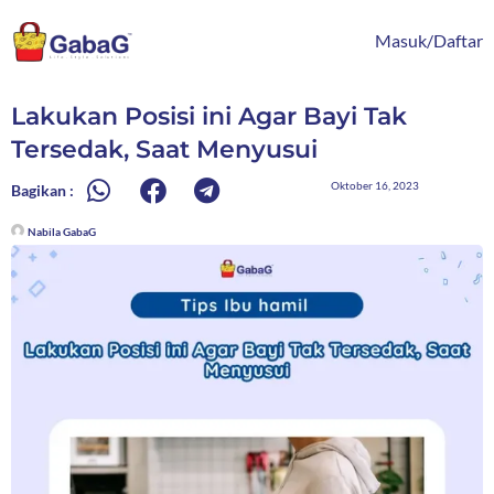
Lewati
content
ke
Masuk/Daftar
konten
Lakukan Posisi ini Agar Bayi Tak
Tersedak, Saat Menyusui
Oktober 16, 2023
Bagikan :
Nabila GabaG