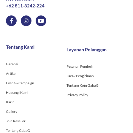
+62 811-8242-224
F
I
Y
a
n
o
c
s
u
e
t
t
b
a
u
o
g
b
Tentang Kami
Layanan Pelanggan
o
r
e
k
a
-
m
Garansi
f
Pesanan Pembeli
Artikel
Lacak Pengiriman
Event & Campaign
Tentang Koin GabaG
Hubungi Kami
Privacy Policy
Karir
Gallery
Join Reseller
Tentang GabaG