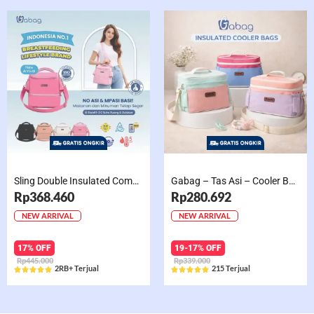
Sling Double Insulated Compartment Cappucino Black, Creamy, Salem, Chocolate
Gabag – Tas Asi – Cooler Bag Sling Single Compartment Mint Grape Bubble
Rp368.460
Rp280.692
NEW ARRIVAL
NEW ARRIVAL
17% OFF
19-17% OFF
Rp445.000
Rp339.000
2RB+ Terjual
215 Terjual










Rated
Rated
5
5
out
out