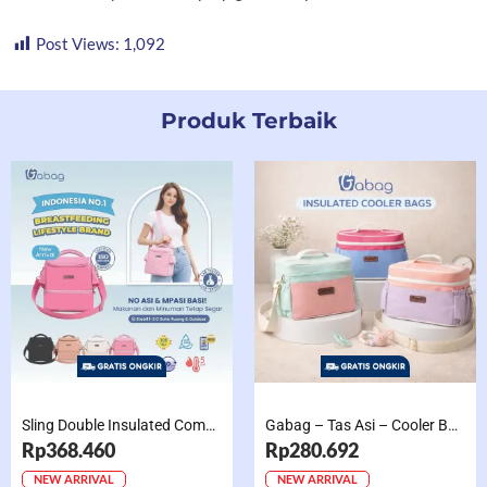
Post Views:
1,092
Produk Terbaik
Sling Double Insulated Compartment Cappucino Black, Creamy, Salem, Chocolate
Gabag – Tas Asi – Cooler Bag Sling Single Compartment Mint Grape Bubble
Rp368.460
Rp280.692
NEW ARRIVAL
NEW ARRIVAL