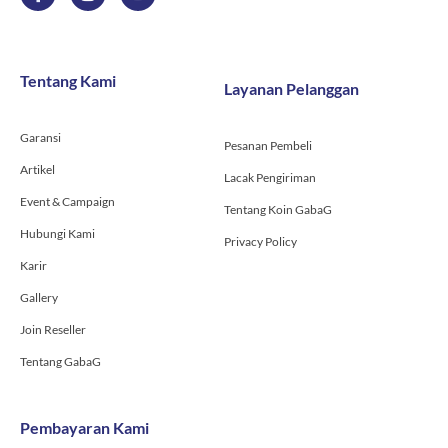
a
n
o
c
s
u
e
t
t
b
a
u
o
g
b
Tentang Kami
Layanan Pelanggan
o
r
e
k
a
-
m
Garansi
f
Pesanan Pembeli
Artikel
Lacak Pengiriman
Event & Campaign
Tentang Koin GabaG
Hubungi Kami
Privacy Policy
Karir
Gallery
Join Reseller
Tentang GabaG
Pembayaran Kami