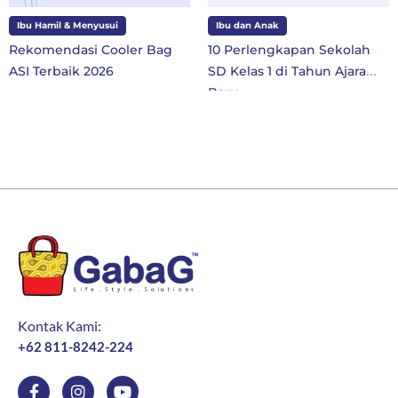
Ibu Hamil & Menyusui
Ibu dan Anak
Rekomendasi Cooler Bag
10 Perlengkapan Sekolah
ASI Terbaik 2026
SD Kelas 1 di Tahun Ajaran
Baru
Kontak Kami:
+62 811-8242-224
F
I
Y