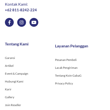
Kontak Kami:
+62 811-8242-224
F
I
Y
a
n
o
c
s
u
e
t
t
b
a
u
o
g
b
Tentang Kami
Layanan Pelanggan
o
r
e
k
a
-
m
Garansi
f
Pesanan Pembeli
Artikel
Lacak Pengiriman
Event & Campaign
Tentang Koin GabaG
Hubungi Kami
Privacy Policy
Karir
Gallery
Join Reseller