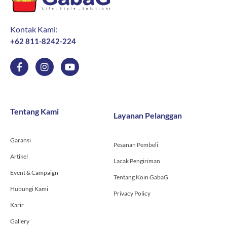
Kontak Kami:
+62 811-8242-224
F
I
Y
a
n
o
c
s
u
e
t
t
b
a
u
o
g
b
Tentang Kami
Layanan Pelanggan
o
r
e
k
a
-
m
Garansi
f
Pesanan Pembeli
Artikel
Lacak Pengiriman
Event & Campaign
Tentang Koin GabaG
Hubungi Kami
Privacy Policy
Karir
Gallery