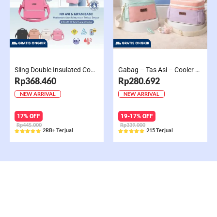
Sling Double Insulated Compartment Cappucino Black, Creamy, Salem, Chocolate
Gabag – Tas Asi – Cooler Bag Sling Single Compartment Mint Grape Bubble
Rp368.460
Rp280.692
NEW ARRIVAL
NEW ARRIVAL
17% OFF
19-17% OFF
Rp445.000
Rp339.000
2RB+ Terjual
215 Terjual










Rated
Rated
5
5
out
out
of
of
5
5