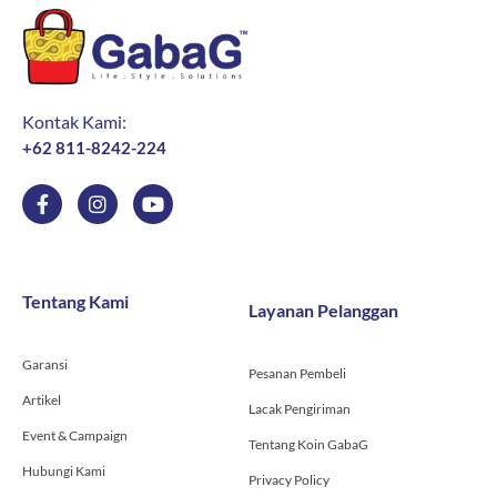
Kontak Kami:
+62 811-8242-224
F
I
Y
a
n
o
c
s
u
e
t
t
b
a
u
o
g
b
Tentang Kami
Layanan Pelanggan
o
r
e
k
a
-
m
Garansi
f
Pesanan Pembeli
Artikel
Lacak Pengiriman
Event & Campaign
Tentang Koin GabaG
Hubungi Kami
Privacy Policy