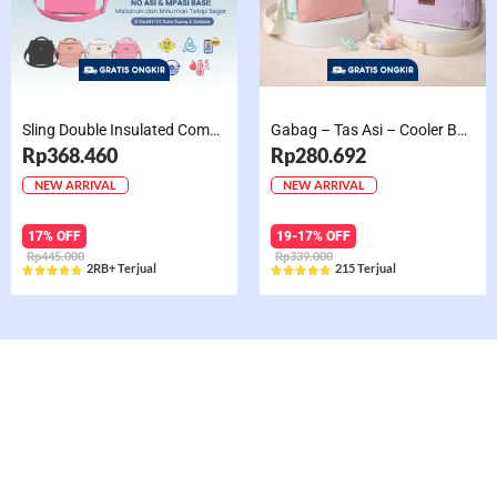
Sling Double Insulated Compartment Cappucino Black, Creamy, Salem, Chocolate
Gabag – Tas Asi – Cooler Bag Sling Single Compartment Mint Grape Bubble
Rp368.460
Rp280.692
NEW ARRIVAL
NEW ARRIVAL
17% OFF
19-17% OFF
Rp445.000
Rp339.000
2RB+ Terjual
215 Terjual










Rated
Rated
5
5
out
out
of
of
5
5