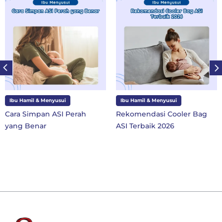
Ibu Hamil & Menyusui
Ibu dan Anak
Perah
Rekomendasi Cooler Bag
10 Perlengkapan 
ASI Terbaik 2026
SD Kelas 1 di Tahu
Baru