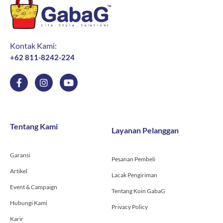
Kontak Kami:
+62 811-8242-224
F
I
Y
a
n
o
c
s
u
e
t
t
b
a
u
o
g
b
Tentang Kami
Layanan Pelanggan
o
r
e
k
a
-
m
Garansi
f
Pesanan Pembeli
Artikel
Lacak Pengiriman
Event & Campaign
Tentang Koin GabaG
Hubungi Kami
Privacy Policy
Karir