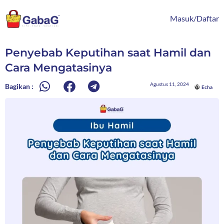
Lewati
content
ke
Masuk/Daftar
konten
Penyebab Keputihan saat Hamil dan
Cara Mengatasinya
Agustus 11, 2024
Bagikan :
Echa