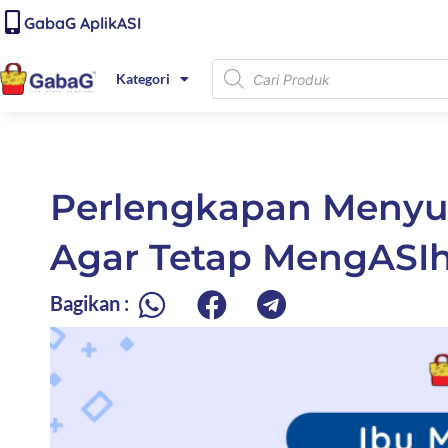
Lewati
content
GabaG AplikASI
ke
konten
Products
Kategori
search
Perlengkapan Menyus
Agar Tetap MengASIh
Bagikan :