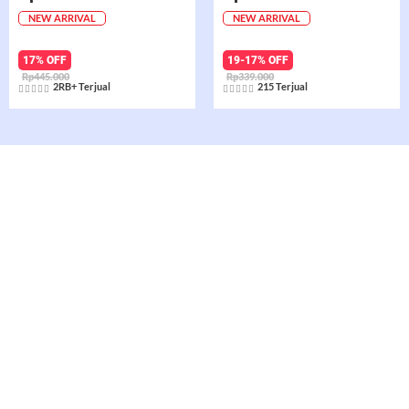
NEW ARRIVAL
NEW ARRIVAL
17% OFF
19-17% OFF
Rp445.000
Rp339.000
2RB+ Terjual
215 Terjual










Rated
Rated
5
5
out
out
of
of
5
5