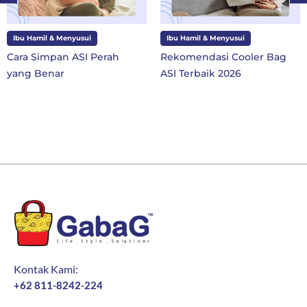
i
Ibu Hamil & Menyusui
Ibu dan Anak
 Perah
Rekomendasi Cooler Bag
10 Perlengkapa
ASI Terbaik 2026
SD Kelas 1 di Ta
Baru
Kontak Kami:
+62 811-8242-224