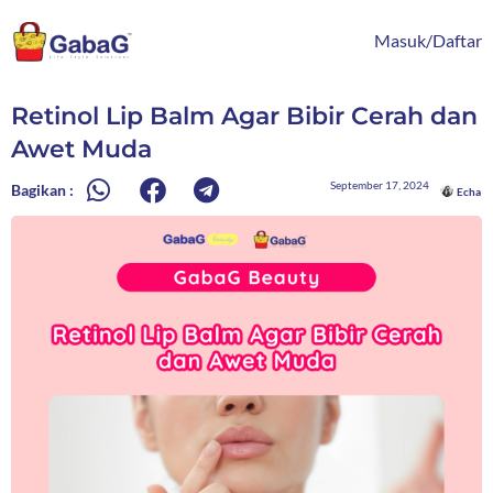
Lewati
content
ke
Masuk/Daftar
konten
Retinol Lip Balm Agar Bibir Cerah dan
Awet Muda
September 17, 2024
Bagikan :
Echa