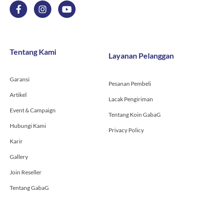
F
I
Y
a
n
o
c
s
u
e
t
t
b
a
u
o
g
b
Tentang Kami
Layanan Pelanggan
o
r
e
k
a
-
m
Garansi
f
Pesanan Pembeli
Artikel
Lacak Pengiriman
Event & Campaign
Tentang Koin GabaG
Hubungi Kami
Privacy Policy
Karir
Gallery
Join Reseller
Tentang GabaG