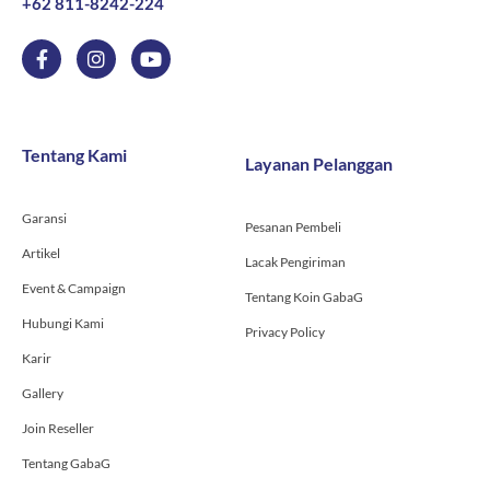
+62 811-8242-224
F
I
Y
a
n
o
c
s
u
e
t
t
b
a
u
o
g
b
Tentang Kami
Layanan Pelanggan
o
r
e
k
a
-
m
Garansi
f
Pesanan Pembeli
Artikel
Lacak Pengiriman
Event & Campaign
Tentang Koin GabaG
Hubungi Kami
Privacy Policy
Karir
Gallery
Join Reseller
Tentang GabaG