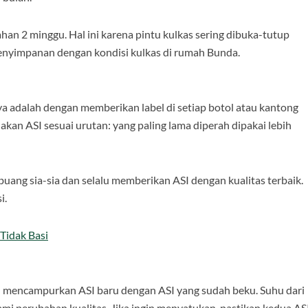
ahan 2 minggu. Hal ini karena pintu kulkas sering dibuka-tutup
 penyimpanan dengan kondisi kulkas di rumah Bunda.
ya adalah dengan memberikan label di setiap botol atau kantong
unakan ASI sesuai urutan: yang paling lama diperah dipakai lebih
ng sia-sia dan selalu memberikan ASI dengan kualitas terbaik.
i.
Tidak Basi
 mencampurkan ASI baru dengan ASI yang sudah beku. Suhu dari
i perubahan kualitas. Jika ingin menyatukan, pastikan kedua AS