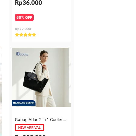
Rp36.000
50% OFF
Rp72.000
Rated





5
out
of
5
Gabag Atlas 2 in 1 Cooler & Diaper Bag Premium Suede – Tas bayi + Thermal pouch 20 Jam, Leakproof, Garansi 6 Bulan
NEW ARRIVAL