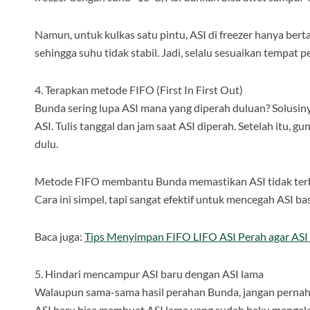
Namun, untuk kulkas satu pintu, ASI di freezer hanya bert
sehingga suhu tidak stabil. Jadi, selalu sesuaikan tempat
4. Terapkan metode FIFO (First In First Out)
Bunda sering lupa ASI mana yang diperah duluan? Solusin
ASI. Tulis tanggal dan jam saat ASI diperah. Setelah itu, g
dulu.
Metode FIFO membantu Bunda memastikan ASI tidak terbua
Cara ini simpel, tapi sangat efektif untuk mencegah ASI bas
Baca juga:
Tips Menyimpan FIFO LIFO ASI Perah agar ASI 
5. Hindari mencampur ASI baru dengan ASI lama
Walaupun sama-sama hasil perahan Bunda, jangan pernah
ASI baru bisa membuat ASI lama yang sudah beku mengalam