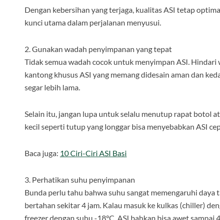
Dengan kebersihan yang terjaga, kualitas ASI tetap optimal 
kunci utama dalam perjalanan menyusui.
2. Gunakan wadah penyimpanan yang tepat
Tidak semua wadah cocok untuk menyimpan ASI. Hindari w
kantong khusus ASI yang memang didesain aman dan keda
segar lebih lama.
Selain itu, jangan lupa untuk selalu menutup rapat botol 
kecil seperti tutup yang longgar bisa menyebabkan ASI cep
Baca juga:
10 Ciri-Ciri ASI Basi
3. Perhatikan suhu penyimpanan
Bunda perlu tahu bahwa suhu sangat memengaruhi daya ta
bertahan sekitar 4 jam. Kalau masuk ke kulkas (chiller) de
freezer dengan suhu -18°C, ASI bahkan bisa awet sampai 4