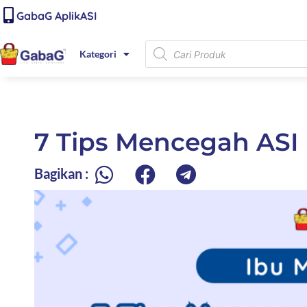
Lewati
content
GabaG AplikASI
ke
konten
Products
Kategori
search
7 Tips Mencegah ASI 
Bagikan :