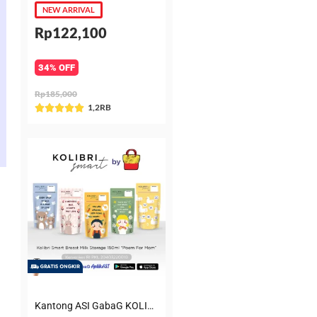
NEW ARRIVAL
Rp122,100
34% OFF
Rp185,000
Rated
1,2RB





5
out
of
5
Kantong ASI GabaG KOLIBRI KASIP 150 ml Poem for Mom