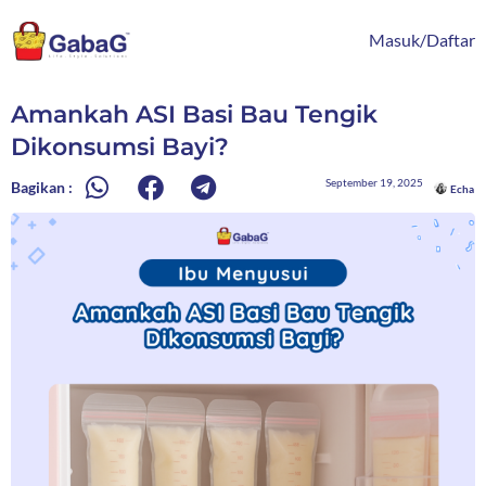
Lewati
content
ke
Masuk/Daftar
konten
Amankah ASI Basi Bau Tengik
Dikonsumsi Bayi?
September 19, 2025
Bagikan :
Echa