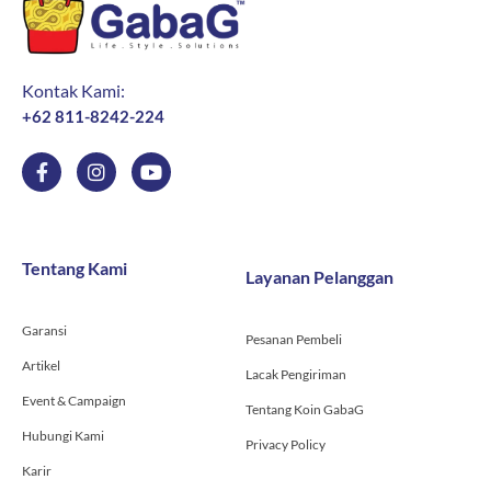
Kontak Kami:
+62 811-8242-224
F
I
Y
a
n
o
c
s
u
e
t
t
b
a
u
o
g
b
Tentang Kami
Layanan Pelanggan
o
r
e
k
a
-
m
Garansi
f
Pesanan Pembeli
Artikel
Lacak Pengiriman
Event & Campaign
Tentang Koin GabaG
Hubungi Kami
Privacy Policy
Karir