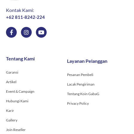
Kontak Kami:
+62 811-8242-224
F
I
Y
a
n
o
c
s
u
e
t
t
b
a
u
o
g
b
Tentang Kami
Layanan Pelanggan
o
r
e
k
a
-
m
Garansi
Pesanan Pembeli
f
Artikel
Lacak Pengiriman
Event & Campaign
Tentang Koin GabaG
Hubungi Kami
Privacy Policy
Karir
Gallery
Join Reseller