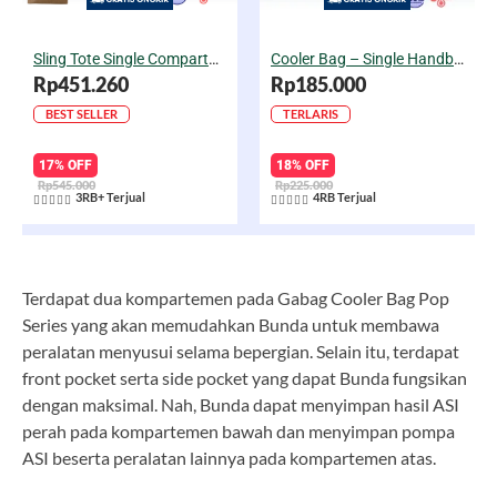
Sling Tote Single Compartment Diaper Bag Gianna
Cooler Bag – Single Handbag Series
Rp451.260
Rp185.000
BEST SELLER
TERLARIS
17% OFF
18% OFF
Rp545.000
Rp225.000
3RB+ Terjual
4RB Terjual










Rated
Rated
5
5
out
out
of
of
Terdapat dua kompartemen pada Gabag Cooler Bag Pop
5
5
Series yang akan memudahkan Bunda untuk membawa
peralatan menyusui selama bepergian. Selain itu, terdapat
front pocket serta side pocket yang dapat Bunda fungsikan
dengan maksimal. Nah, Bunda dapat menyimpan hasil ASI
perah pada kompartemen bawah dan menyimpan pompa
ASI beserta peralatan lainnya pada kompartemen atas.