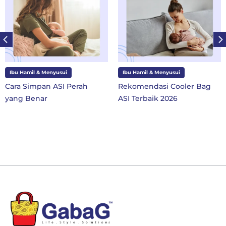
Ibu Hamil & Menyusui
Ibu dan Anak
rah
Rekomendasi Cooler Bag
10 Perlengkapan S
ASI Terbaik 2026
SD Kelas 1 di Tahun
Baru