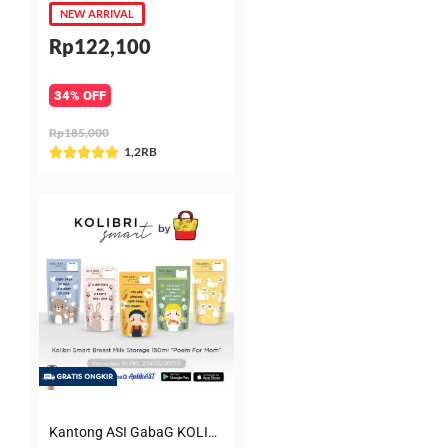
NEW ARRIVAL
Rp122,100
34% OFF
Rp185,000
Rated
1,2RB





5
out
of
5
Kantong ASI GabaG KOLIBRI KASIP 150 ml Poem for Mom