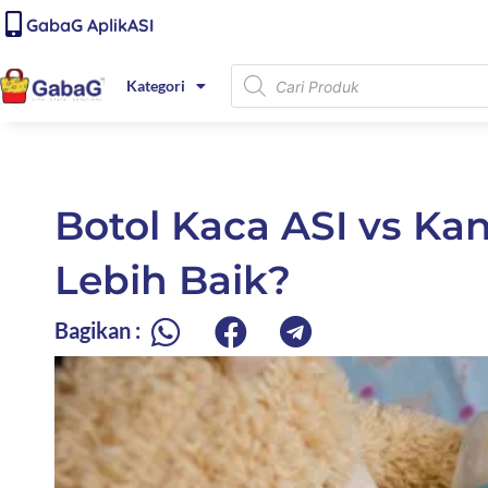
Lewati
content
GabaG AplikASI
ke
konten
Products
Kategori
search
Botol Kaca ASI vs Ka
Lebih Baik?
Bagikan :