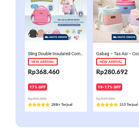
Sling Double Insulated Compartment Cappucino Black, Creamy, Salem, Chocolate
NEW ARRIVAL
NEW ARRIVAL
Rp368.460
Rp280.692
17% OFF
19-17% OFF
Rp445.000
Rp339.000
Rated
2RB+ Terjual
Rated
215 Terjual










5
5
out
out
of
of
5
5