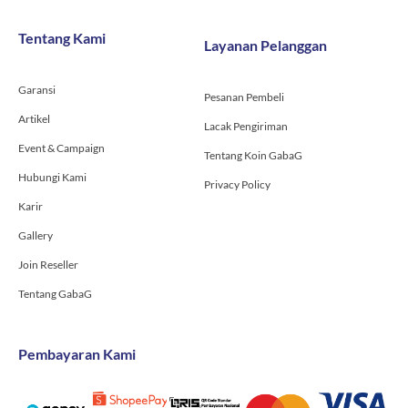
b
a
u
o
g
b
Tentang Kami
Layanan Pelanggan
o
r
e
k
a
-
m
Garansi
f
Pesanan Pembeli
Artikel
Lacak Pengiriman
Event & Campaign
Tentang Koin GabaG
Hubungi Kami
Privacy Policy
Karir
Gallery
Join Reseller
Tentang GabaG
Pembayaran Kami