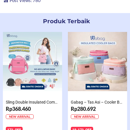
Post Views:
760
Produk Terbaik
Sling Double Insulated Compartment Cappucino Black, Creamy, Salem, Chocolate
Gabag – Tas Asi – Cooler Bag Sling Single Compartment Mint Grape Bubble
Rp368.460
Rp280.692
NEW ARRIVAL
NEW ARRIVAL