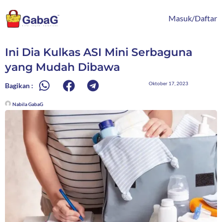
Lewati
content
ke
Masuk/Daftar
konten
Ini Dia Kulkas ASI Mini Serbaguna
yang Mudah Dibawa
Oktober 17, 2023
Bagikan :
Nabila GabaG