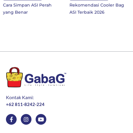
a Simpan ASI Perah
Rekomendasi Cooler Bag
10 
ng Benar
ASI Terbaik 2026
SD 
Ba
Kontak Kami:
+62 811-8242-224
F
I
Y
a
n
o
c
s
u
e
t
t