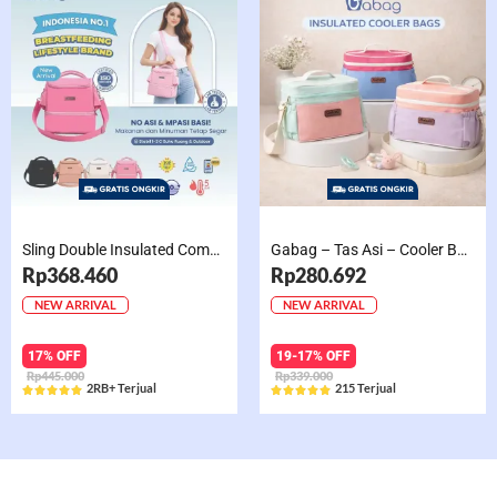
Sling Double Insulated Compartment Cappucino Black, Creamy, Salem, Chocolate
Gabag – Tas Asi – Cooler Bag Sling Single Compartment Mint Grape Bubble
Rp368.460
Rp280.692
NEW ARRIVAL
NEW ARRIVAL
17% OFF
19-17% OFF
Rp445.000
Rp339.000
2RB+ Terjual
215 Terjual










Rated
Rated
5
5
out
out
of
of