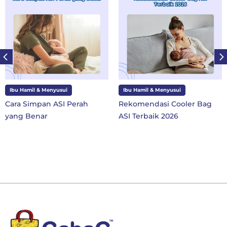
Ibu Hamil & Menyusui
Ibu dan Anak
ah
Rekomendasi Cooler Bag
10 Perlengkapan Sek
ASI Terbaik 2026
SD Kelas 1 di Tahun A
Baru