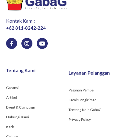
Kontak Kami:
+62 811-8242-224
F
I
Y
a
n
o
c
s
u
e
t
t
b
a
u
o
g
b
Tentang Kami
Layanan Pelanggan
o
r
e
k
a
-
m
Garansi
f
Pesanan Pembeli
Artikel
Lacak Pengiriman
Event & Campaign
Tentang Koin GabaG
Hubungi Kami
Privacy Policy
Karir
Gallery