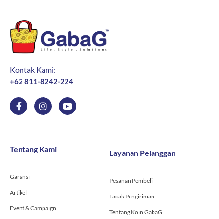
Kontak Kami:
+62 811-8242-224
F
I
Y
a
n
o
c
s
u
e
t
t
b
a
u
o
g
b
Tentang Kami
Layanan Pelanggan
o
r
e
k
a
-
m
Garansi
f
Pesanan Pembeli
Artikel
Lacak Pengiriman
Event & Campaign
Tentang Koin GabaG