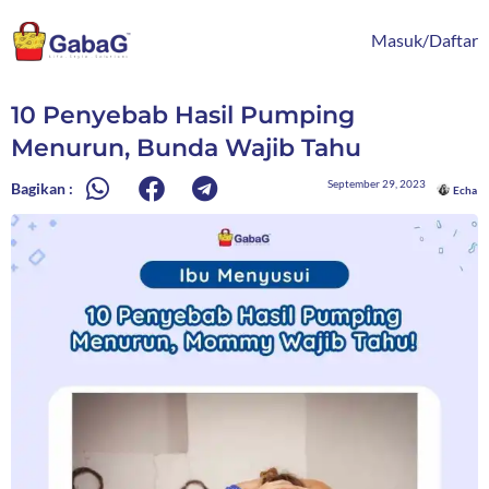
Lewati
content
ke
Masuk/Daftar
konten
10 Penyebab Hasil Pumping
Menurun, Bunda Wajib Tahu
September 29, 2023
Bagikan :
Echa