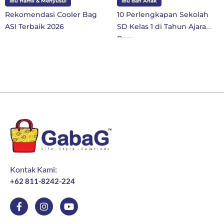
Ibu Hamil & Menyusui
Ibu dan Anak
Rekomendasi Cooler Bag
10 Perlengkapan Sekolah
ASI Terbaik 2026
SD Kelas 1 di Tahun Ajaran
Baru
Kontak Kami:
+62 811-8242-224
F
I
Y
a
n
o
c
s
u