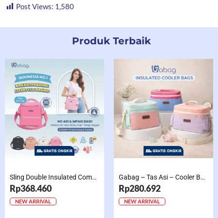
Post Views:
1,580
Produk Terbaik
Sling Double Insulated Compartment Cappucino Black, Creamy, Salem, Chocolate
Gabag – Tas Asi – Cooler Bag Sling Single Compartment Mint Grape Bubble
Rp368.460
Rp280.692
NEW ARRIVAL
NEW ARRIVAL