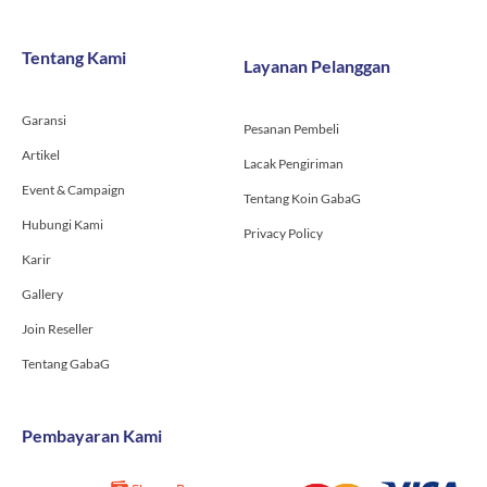
e
t
t
b
a
u
o
g
b
Tentang Kami
Layanan Pelanggan
o
r
e
k
a
-
m
Garansi
f
Pesanan Pembeli
Artikel
Lacak Pengiriman
Event & Campaign
Tentang Koin GabaG
Hubungi Kami
Privacy Policy
Karir
Gallery
Join Reseller
Tentang GabaG
Pembayaran Kami