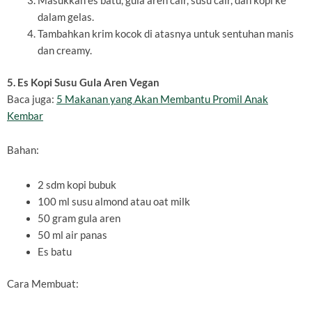
Masukkan es batu, gula aren cair, susu cair, dan kopi ke
dalam gelas.
Tambahkan krim kocok di atasnya untuk sentuhan manis
dan creamy.
5. Es Kopi Susu Gula Aren Vegan
Baca juga:
5 Makanan yang Akan Membantu Promil Anak
Kembar
Bahan:
2 sdm kopi bubuk
100 ml susu almond atau oat milk
50 gram gula aren
50 ml air panas
Es batu
Cara Membuat: