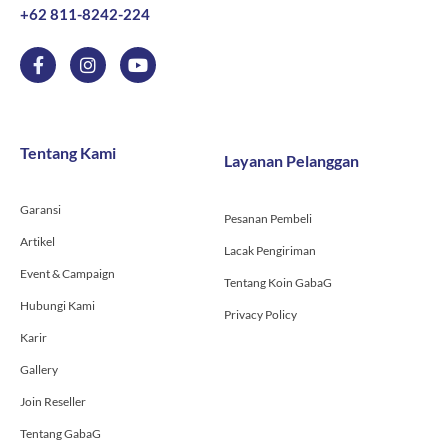
+62 811-8242-224
F
I
Y
a
n
o
c
s
u
e
t
t
b
a
u
o
g
b
Tentang Kami
Layanan Pelanggan
o
r
e
k
a
-
m
Garansi
f
Pesanan Pembeli
Artikel
Lacak Pengiriman
Event & Campaign
Tentang Koin GabaG
Hubungi Kami
Privacy Policy
Karir
Gallery
Join Reseller
Tentang GabaG