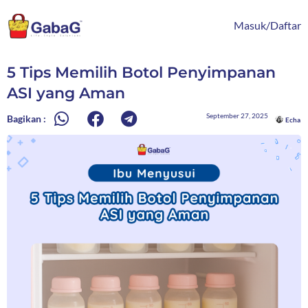
Lewati
content
ke
Masuk/Daftar
konten
5 Tips Memilih Botol Penyimpanan
ASI yang Aman
September 27, 2025
Bagikan :
Echa