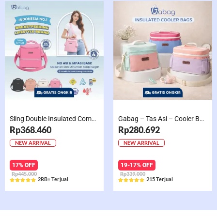
Sling Double Insulated Compartment Cappucino Black, Creamy, Salem, Chocolate
Gabag – Tas Asi – Cooler Bag Sling Single Compartment Mint Grape Bubble
Rp368.460
Rp280.692
NEW ARRIVAL
NEW ARRIVAL
17% OFF
19-17% OFF
Rp445.000
Rp339.000
2RB+ Terjual
215 Terjual










Rated
Rated
5
5
out
out
of
of